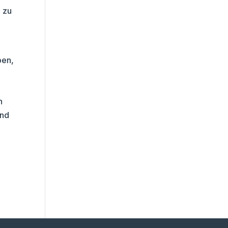
e zu
ben,
n
and