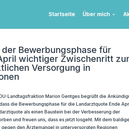
Startseite
Über mich
Ak
t der Bewerbungsphase für
pril wichtiger Zwischenritt zu
tlichen Versorgung in
ionen
CDU-Landtagsfraktion Marion Gentges begrüßt die Ankündi
dass die Bewerbungsphase für die Landarztquote Ende Apr
ndarztquote als einen Baustein bei der Verbesserung der
ben und freuen uns, dass es jetzt losgeht. Mit dem baldig
iv gegen den Ärztemangel in unterversorgten Regionen