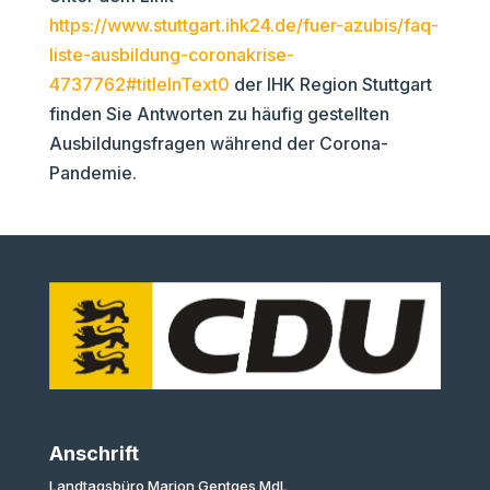
https://www.stuttgart.ihk24.de/fuer-azubis/faq-
liste-ausbildung-coronakrise-
4737762#titleInText0
der IHK Region Stuttgart
finden Sie Antworten zu häufig gestellten
Ausbildungsfragen während der Corona-
Pandemie.
Anschrift
Landtagsbüro Marion Gentges MdL