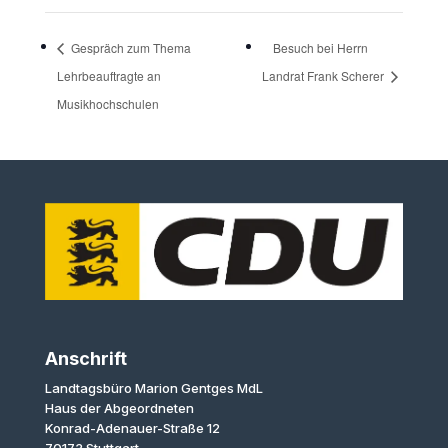
Gespräch zum Thema
Besuch bei Herrn
Lehrbeauftragte an
Landrat Frank Scherer
Musikhochschulen
Anschrift
Landtagsbüro Marion Gentges MdL
Haus der Abgeordneten
Konrad-Adenauer-Straße 12