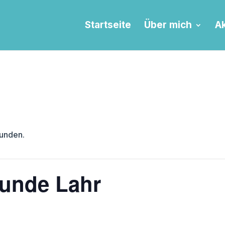
Startseite
Über mich
Ak
funden.
unde Lahr