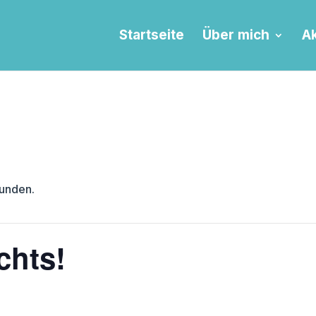
Startseite
Über mich
Ak
funden.
chts!