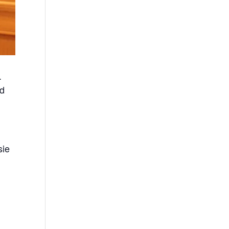
n
.
nd
sie