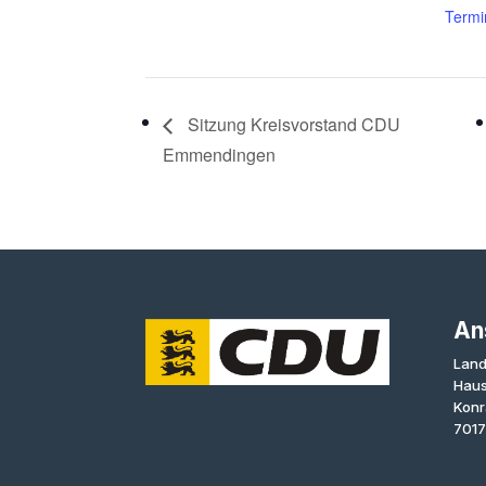
Termi
Sitzung Kreisvorstand CDU
Emmendingen
An
Land
Haus
Konr
7017