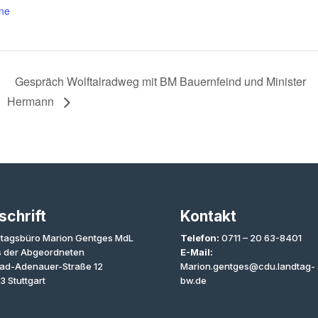
ne
Gespräch Wolftalradweg mit BM Bauernfeind und Minister
Hermann
schrift
Kontakt
tagsbüro Marion Gentges MdL
Telefon:
0711 – 20 63-8401
 der Abgeordneten
E-Mail:
ad-Adenauer-Straße 12
Marion.gentges@cdu.landtag-
3 Stuttgart
bw.de