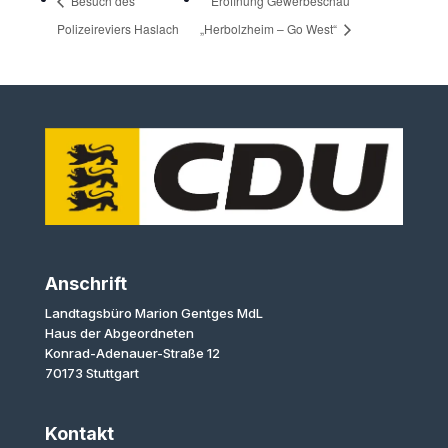
Besuch des
Eröffnung Gewerbeschau
Polizeireviers Haslach
„Herbolzheim – Go West“
Anschrift
Landtagsbüro Marion Gentges MdL
Haus der Abgeordneten
Konrad-Adenauer-Straße 12
70173 Stuttgart
Kontakt