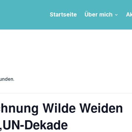
Startseite
Über mich
Ak
funden.
chnung Wilde Weiden
r „UN-Dekade