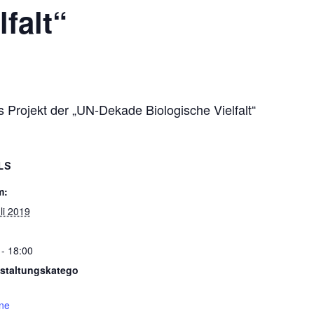
falt“
 Projekt der „UN-Dekade Biologische Vielfalt“
LS
m:
li 2019
 - 18:00
staltungskatego
ne