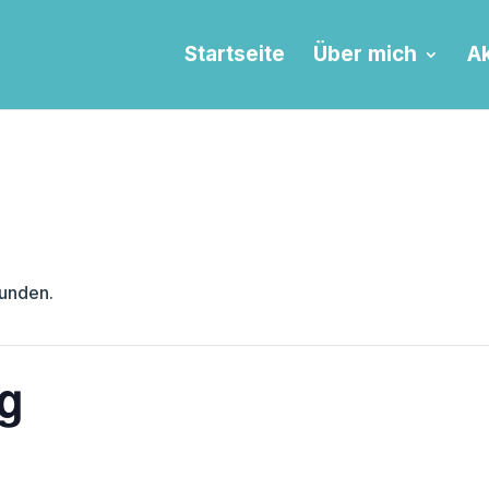
Startseite
Über mich
Ak
funden.
ng