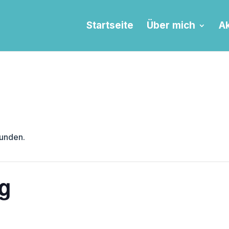
Startseite
Über mich
Ak
funden.
ng