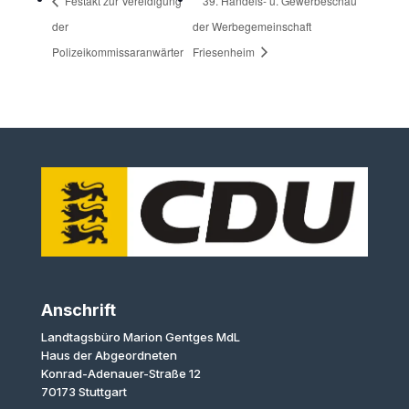
Festakt zur Vereidigung
39. Handels- u. Gewerbeschau
der
der Werbegemeinschaft
Polizeikommissaranwärter
Friesenheim
Anschrift
Landtagsbüro Marion Gentges MdL
Haus der Abgeordneten
Konrad-Adenauer-Straße 12
70173 Stuttgart