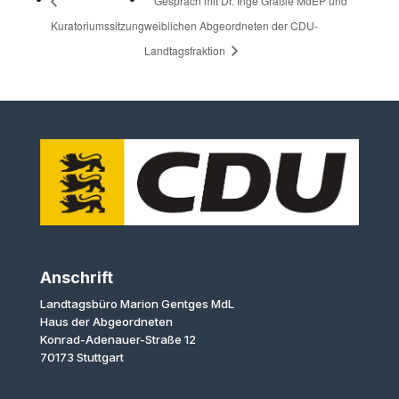
Gespräch mit Dr. Inge Gräßle MdEP und
Kuratoriumssitzung
weiblichen Abgeordneten der CDU-
Landtagsfraktion
Anschrift
Landtagsbüro Marion Gentges MdL
Haus der Abgeordneten
Konrad-Adenauer-Straße 12
70173 Stuttgart