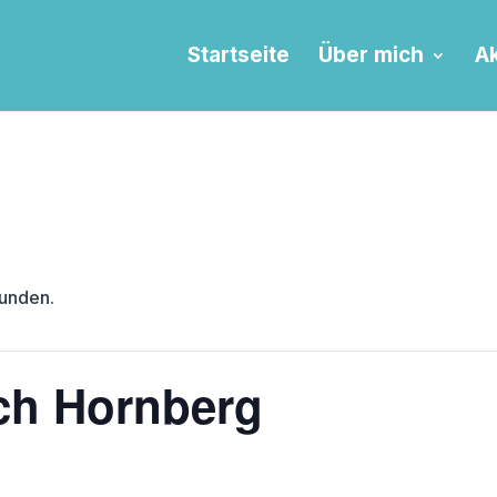
Startseite
Über mich
Ak
funden.
h Hornberg