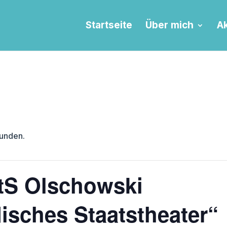
Startseite
Über mich
Ak
funden.
tS Olschowski
isches Staatstheater“