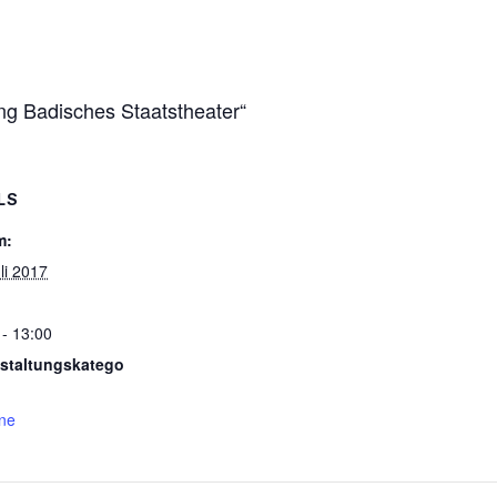
ng Badisches Staatstheater“
LS
m:
li 2017
 - 13:00
staltungskatego
ne