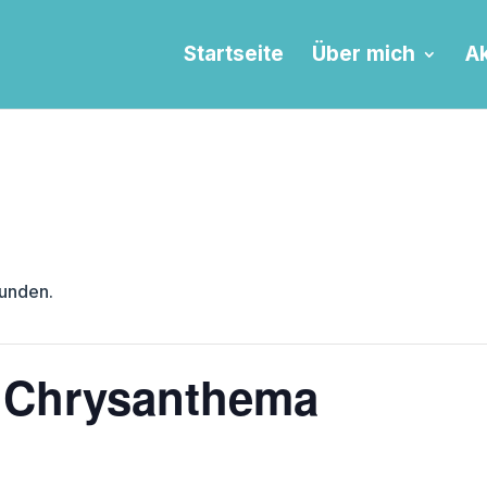
Startseite
Über mich
Ak
funden.
r Chrysanthema