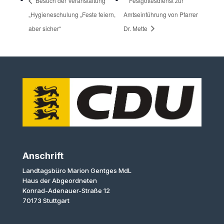
Besuch der Veranstaltung
Festgottesdienst zur
„Hygieneschulung „Feste feiern,
Amtseinführung von Pfarrer
aber sicher“
Dr. Mette
Anschrift
Landtagsbüro Marion Gentges MdL
Haus der Abgeordneten
Konrad-Adenauer-Straße 12
70173 Stuttgart