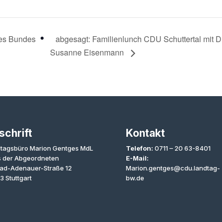
es Bundes
abgesagt: Familienlunch CDU Schuttertal mit Dr
Susanne Eisenmann
schrift
Kontakt
tagsbüro Marion Gentges MdL
Telefon:
0711 – 20 63-8401
 der Abgeordneten
E-Mail:
ad-Adenauer-Straße 12
Marion.gentges@cdu.landtag-
3 Stuttgart
bw.de