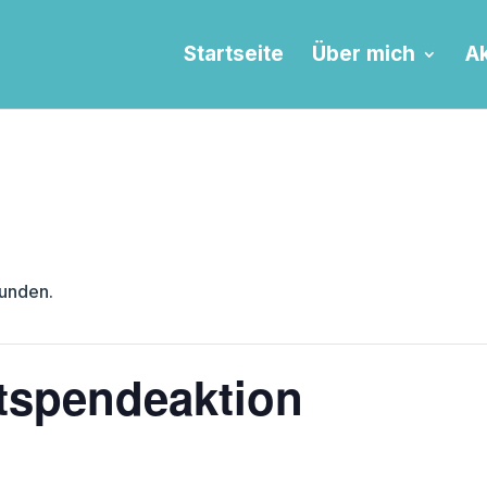
Startseite
Über mich
Ak
funden.
tspendeaktion