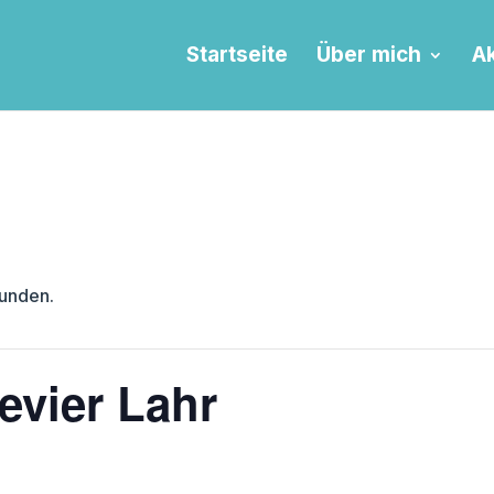
Startseite
Über mich
Ak
funden.
evier Lahr