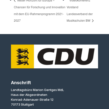
Neuer Horizont für Europa –
Videokonferenz
Chancen für Forschung und Innovation
Vorstand
mit dem EU-Rahmenprogramm 2021-
Landesverband der
2027
Musikschulen BW
Anschrift
Landtagsbüro Marion Gentges MdL
Haus der Abgeordneten
Konrad-Adenauer-Straße 12
70173 Stuttgart