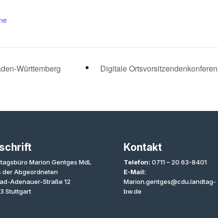
ne
 Baden-Württemberg
Digitale Ortsvorsitzendenkonfere
schrift
Kontakt
tagsbüro Marion Gentges MdL
Telefon:
0711 – 20 63-8401
 der Abgeordneten
E-Mail:
ad-Adenauer-Straße 12
Marion.gentges@cdu.landtag-
3 Stuttgart
bw.de