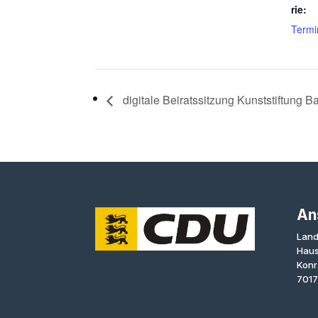
rie:
Termi
digitale Beiratssitzung Kunststiftung
An
Land
Haus
Konr
7017