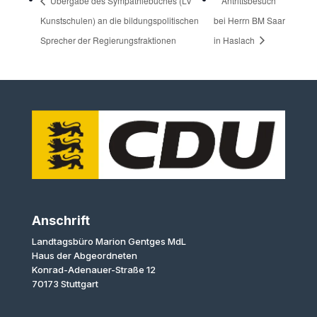
Übergabe des Sympathiebuches (LV
Antrittsbesuch
Kunstschulen) an die bildungspolitischen
bei Herrn BM Saar
Sprecher der Regierungsfraktionen
in Haslach
Anschrift
Landtagsbüro Marion Gentges MdL
Haus der Abgeordneten
Konrad-Adenauer-Straße 12
70173 Stuttgart