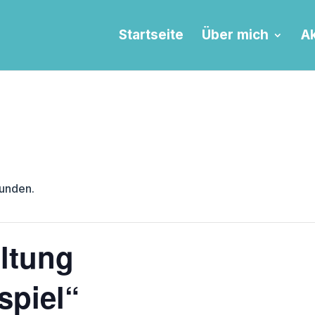
Startseite
Über mich
Ak
funden.
ltung
spiel“