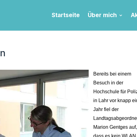
Startseite
Über mich
Ak
en
Bereits bei einem
Besuch in der
Hochschule für Poli
in Lahr vor knapp e
Jahr fiel der
Landtagsabgeordne
Marion Gentges auf
dass es kein WLAN 