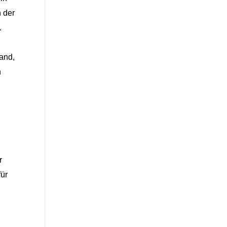
 der
.
and,
n
r
für